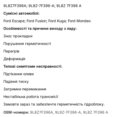
9L8Z7F396A; 9L8Z-7F396-A; 9L8Z 7F396 A
Сумісні автомобілі:
Ford Escape; Ford Fusion; Ford Kuga; Ford Mondeo
Особливості та причини виходу з ладу:
Знос прокладки
Порушення герметичності
Перегрів
Деформація
Типові симптоми несправності:
Підтікання оливи
Падіння тиску
Затримки перемикання
Нестабільна робота трансмісії
Замовте зараз та забезпечте герметичність гідроблоку.
OEM-номери
:
9L8Z7F396A, 9L8Z-7F396-A, 9L8Z 7F396 A