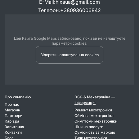
E-Mail
:
hixaua@gmail.com
Телефон
:
+380936006842
Цей Карта Google Maps заблоковано, поки ви не налаштуєте
параметри cookies.
Відкрити налаштування cookies
Про компанію
DSG & Мехатроніка —
Інформація
Про нас
Магазин
Ремонт мехатроніки
Партнери
Обмінна мехатроніка
Кар'єра
Симптоми мехатроніки
Запитання
Ціни на послуги
Контакти
Сумісність за маркою
Блог
Типи мехатроніки