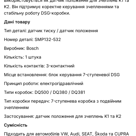
використовується як датчик положення для зчеплень K1 та
K2. Він підтримує коректне керування зчепленнями та
стабільну роботу DSG-коробки.
Дані товару
Тип деталі: датчик тиску / датчик положення
Номер деталі: SMP132-532
Виробник: Bosch
Кількість: 1 штука
Кількість контактів: 3-контактний
Місце встановлення: блок керування 7-ступеневої DSG
Принцип роботи: електрогідравлічний
Типи коробок: DQ500 / DQ380 / DQ381
Тип коробки передач: 7-ступенева коробка з подвійним
зчепленням
Застосування: датчик положення для зчеплень K1 та K2
Сумісність
Підходить для автомобілів VW, Audi, SEAT, Škoda та CUPRA