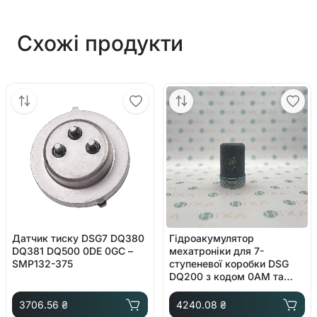
Схожі продукти
Датчик тиску DSG7 DQ380
Гідроакумулятор
DQ381 DQ500 0DE 0GC –
мехатроніки для 7-
SMP132-375
ступеневої коробки DSG
DQ200 з кодом 0AM та
оригінальним номером
0AM325587F
3706.56 ₴
4240.08 ₴