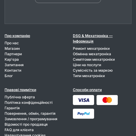
Про компанію
DSG & Мехатроніка —
Інформація
Про нас
Магазин
Ремонт мехатроніки
Партнери
Обмінна мехатроніка
Кар'єра
Симптоми мехатроніки
Запитання
Ціни на послуги
Контакти
Сумісність за маркою
Блог
Типи мехатроніки
Правові примітки
Способи оплати
Публічна оферта
Політика конфіденційності
Гарантія
Повернення, обмін, гарантія
Замовлення / програмування
Відомості про продавця
FAQ для клієнта
Налаштування cookies