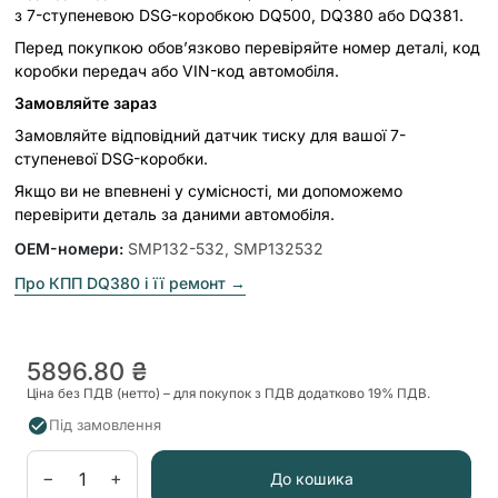
з 7-ступеневою DSG-коробкою DQ500, DQ380 або DQ381.
Перед покупкою обов’язково перевіряйте номер деталі, код
коробки передач або VIN-код автомобіля.
Замовляйте зараз
Замовляйте відповідний датчик тиску для вашої 7-
ступеневої DSG-коробки.
Якщо ви не впевнені у сумісності, ми допоможемо
перевірити деталь за даними автомобіля.
OEM-номери
:
SMP132-532, SMP132532
Про КПП DQ380 і її ремонт
→
5896.80 ₴
Ціна без ПДВ (нетто) – для покупок з ПДВ додатково 19% ПДВ.
Під замовлення
−
+
До кошика