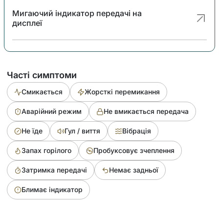
Мигаючий індикатор передачі на
дисплеї
Часті симптоми
Смикається
Жорсткі перемикання
Аварійний режим
Не вмикається передача
Не їде
Гул / виття
Вібрація
Запах горілого
Пробуксовує зчеплення
Затримка передачі
Немає задньої
Блимає індикатор