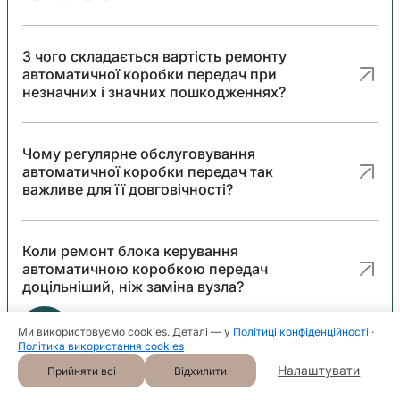
З чого складається вартість ремонту
автоматичної коробки передач при
незначних і значних пошкодженнях?
Чому регулярне обслуговування
автоматичної коробки передач так
важливе для її довговічності?
Коли ремонт блока керування
автоматичною коробкою передач
доцільніший, ніж заміна вузла?
Ми використовуємо cookies. Деталі — у
Політиці конфіденційності
·
Політика використання cookies
Коли ремонт мехатроніки в
автоматичній коробці передач
Налаштувати
Прийняти всі
Відхилити
допомагає при проблемах з