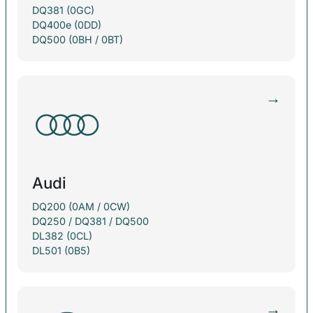
DQ381 (0GC)
DQ400e (0DD)
DQ500 (0BH / 0BT)
→
Audi
DQ200 (0AM / 0CW)
DQ250 / DQ381 / DQ500
DL382 (0CL)
DL501 (0B5)
→