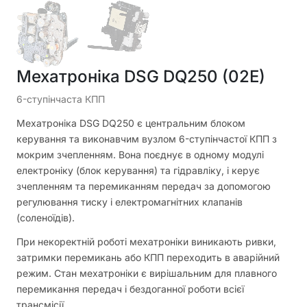
Мехатроніка DSG DQ250 (02E)
6-ступінчаста КПП
Мехатроніка DSG DQ250 є центральним блоком
керування та виконавчим вузлом 6-ступінчастої КПП з
мокрим зчепленням. Вона поєднує в одному модулі
електроніку (блок керування) та гідравліку, і керує
зчепленням та перемиканням передач за допомогою
регулювання тиску і електромагнітних клапанів
(соленоїдів).
При некоректній роботі мехатроніки виникають ривки,
затримки перемикань або КПП переходить в аварійний
режим. Стан мехатроніки є вирішальним для плавного
перемикання передач і бездоганної роботи всієї
трансмісії.