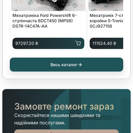
Мехатроніка Ford Powershift 6-
Мехатронік 7-ступін
ступінчаста 6DCT450 (MPS6)
коробки S-Tronic DL
DS7R-14C47A-AA
0CJ927156
97297.20 ₴
111524.40 ₴
Весь каталог
Замовте ремонт зараз
Скористайтеся нашими швидкими та
надійними послугами.