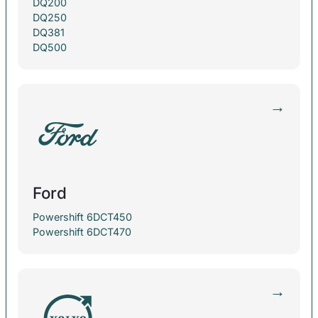
DQ200
DQ250
DQ381
DQ500
→
Ford
Powershift 6DCT450
Powershift 6DCT470
→