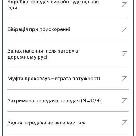
Коробка передач виє або гуде під час
їзди
Вібрація при прискоренні
Запах палення після затору в
дорожному русі
Муфта проковзує – втрата потужності
Затримана передача передач (N→D/R)
Задня передача не включається