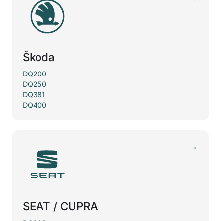
Škoda
DQ200
DQ250
DQ381
DQ400
→
SEAT / CUPRA