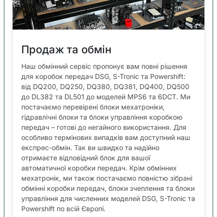
Продаж та обмін
Наш обмінний сервіс пропонує вам повні рішення
для коробок передач DSG, S-Tronic та Powershift:
від DQ200, DQ250, DQ380, DQ381, DQ400, DQ500
до DL382 та DL501 до моделей MPS6 та 6DCT. Ми
постачаємо перевірені блоки мехатроніки,
гідравлічні блоки та блоки управління коробкою
передач – готові до негайного використання. Для
особливо термінових випадків вам доступний наш
експрес-обмін. Так ви швидко та надійно
отримаєте відповідний блок для вашої
автоматичної коробки передач. Крім обмінних
мехатронік, ми також постачаємо повністю зібрані
обмінні коробки передач, блоки зчеплення та блоки
управління для численних моделей DSG, S-Tronic та
Powershift по всій Європі.