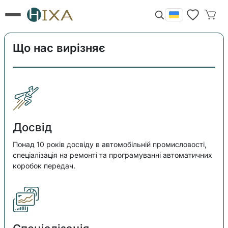
+380 66 677 7889
Що нас вирізняє
Ремонт DSG DQ380 0DE/0GC
мехатроніки – поштою або на місці
Безкоштовна діагностика + протокол: Обмін зі
знижкою -20%
Досвід
Понад 10 років досвіду в автомобільній промисловості,
спеціалізація на ремонті та програмуванні автоматичних
коробок передач.